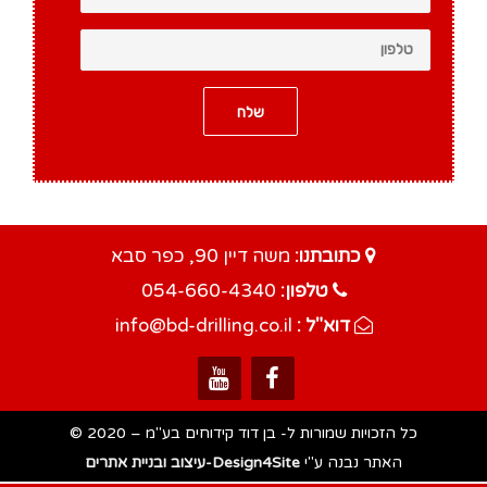
כתובתנו:
משה דיין 90, כפר סבא
טלפון:
054-660-4340
דוא"ל :
info@bd-drilling.co.il
כל הזכויות שמורות ל- בן דוד קידוחים בע"מ – 2020 ©
האתר נבנה ע"י
Design4Site-עיצוב ובניית אתרים